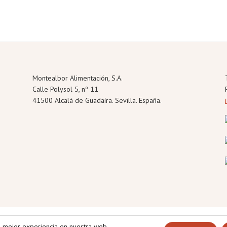
Montealbor Alimentación, S.A.
Calle Polysol 5, nº 11
41500 Alcalá de Guadaíra. Sevilla. España.
a mejor experiencia en nuestra web.
pyright © 2026 · Montealbor Alimentación ·
Política de privacidad
·
Aviso de cooki