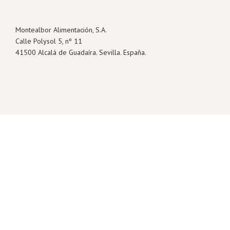
Montealbor Alimentación, S.A.
Calle Polysol 5, nº 11
41500 Alcalá de Guadaíra. Sevilla. España.
Tel: +34 955 630 103
Fax: +34 955 630 318
info@montealbor.com