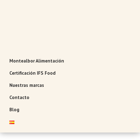
Saltar
Saltar
Saltar
a
al
al
la
contenido
pie
navegación
principal
de
principal
página
Montealbor
Tradición
Montealbor Alimentación
atesorada
con
Certificación IFS Food
el
Nuestras marcas
tiempo
Contacto
Blog