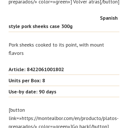
preparados/» color=»green»] Volver atras[/button]
Spanish
style pork sheeks case 300g
Pork sheeks cooked to its point, with mount
flavors
Article: 8422061001802
Units per Box: 8
Use-by date: 90 days
[button
link=»https://montealbor.com/en/producto/platos-
preparados/» color=»green»]Go back[/button]