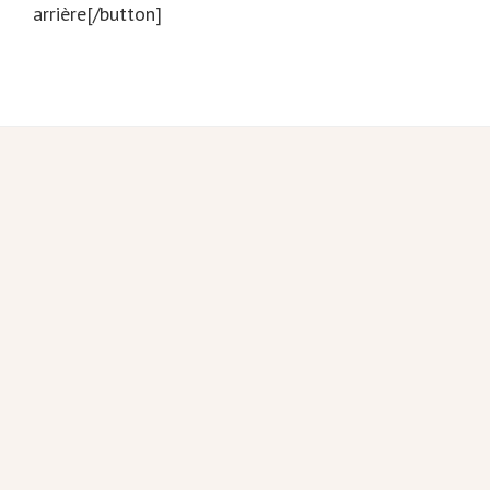
arrière[/button]
Footer