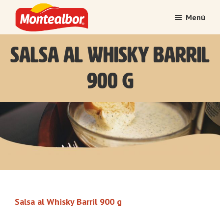
Saltar
Saltar
Menú
al
al
contenido
pie
Montealbor
Tradición
Salsa al Whisky Barril
principal
de
atesorada
página
con
900 g
el
tiempo
Salsa al Whisky Barril 900 g