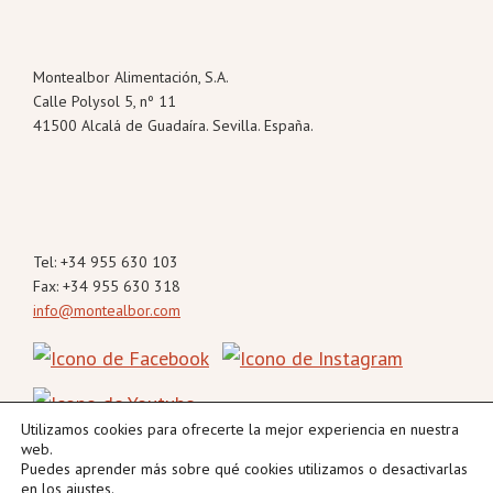
Footer
Montealbor Alimentación, S.A.
Calle Polysol 5, nº 11
41500 Alcalá de Guadaíra. Sevilla. España.
Tel: +34 955 630 103
Fax: +34 955 630 318
info@montealbor.com
Utilizamos cookies para ofrecerte la mejor experiencia en nuestra
web.
Puedes aprender más sobre qué cookies utilizamos o desactivarlas
en los
ajustes
.