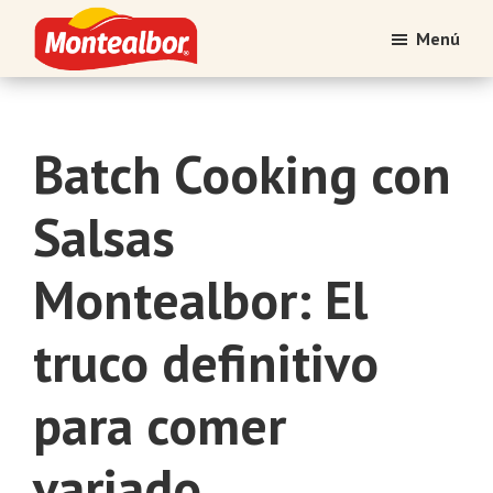
Saltar
Saltar
Menú
al
al
contenido
pie
Montealbor
Tradición
principal
de
atesorada
página
con
Batch Cooking con
el
tiempo
Salsas
Montealbor: El
truco definitivo
para comer
variado