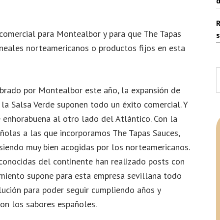
d
R
comercial para Montealbor y para que The Tapas
s
ineales norteamericanos o productos fijos en esta
B
e
ebrado por Montealbor este año, la expansión de
e
la Salsa Verde suponen todo un éxito comercial. Y
 enhorabuena al otro lado del Atlántico. Con la
añolas a las que incorporamos The Tapas Sauces,
siendo muy bien acogidas por los norteamericanos.
conocidas del continente han realizado posts con
imiento supone para esta empresa sevillana todo
olución para poder seguir cumpliendo años y
on los sabores españoles.