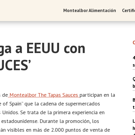
Montealbor Alimentación
Certif
ga a EEUU con
4
UCES’
s
Q
b
s de
Montealbor
The Tapas Sauces
participan en la
B
 of Spain” que la cadena de supermercados
t
 Unidos. Se trata de la primera experiencia en
l estadounidense. Durante la promoción, los
L
h
rán visibles en más de 2.000 puntos de venta de