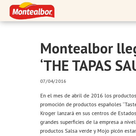
Saltar
Saltar
Saltar
Saltar
a
al
a
al
la
contenido
la
pie
Montealbor
Tradición
navegación
principal
barra
de
atesorada
principal
lateral
página
con
Montealbor lle
principal
el
tiempo
‘THE TAPAS SA
07/04/2016
En el mes de abril de 2016 los producto
promoción de productos españoles “Taste
Kroger lanzará en sus centros de Estados
grandes superficies de la empresa a nive
productos Salsa verde y Mojo picón esta