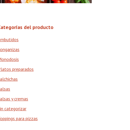
Categorías del producto
mbutidos
onganizas
Monodosis
latos preparados
alchichas
alsas
alsas y cremas
in categorizar
oppings para pizzas