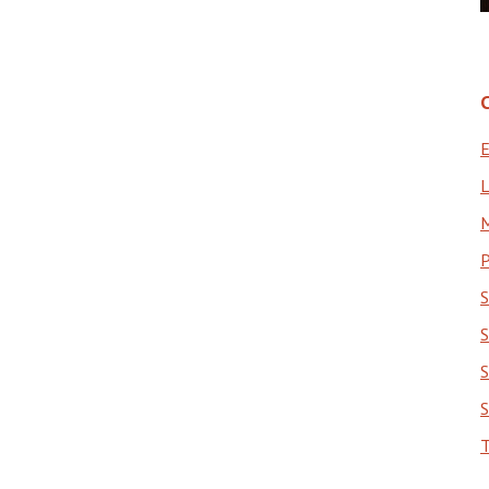
E
L
P
S
S
S
S
T