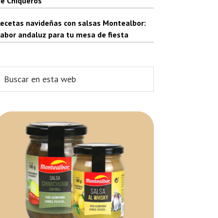
e Chiqueros
ecetas navideñas con salsas Montealbor:
abor andaluz para tu mesa de fiesta
uscar
n
sta
web