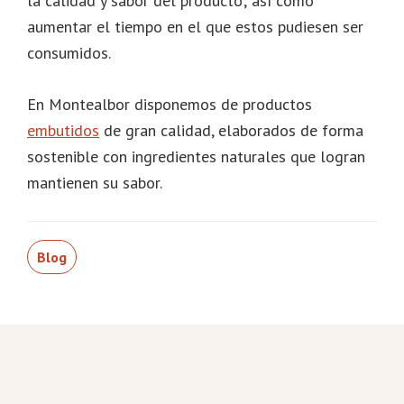
la calidad y sabor del producto; así como
aumentar el tiempo en el que estos pudiesen ser
consumidos.
En Montealbor disponemos de productos
embutidos
de gran calidad, elaborados de forma
sostenible con ingredientes naturales que logran
mantienen su sabor.
Blog
Footer