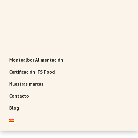
Saltar
Saltar
Saltar
a
al
al
la
contenido
pie
navegación
principal
de
principal
página
Montealbor
Tradición
Montealbor Alimentación
atesorada
con
Certificación IFS Food
el
Nuestras marcas
tiempo
Contacto
Blog