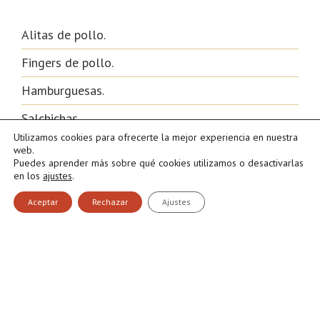
Alitas de pollo.
Fingers de pollo.
Hamburguesas.
Salchichas.
Utilizamos cookies para ofrecerte la mejor experiencia en nuestra
Patatas gajo.
web.
Puedes aprender más sobre qué cookies utilizamos o desactivarlas
en los
ajustes
.
Su sabor ligeramente picante aporta un contraste
Aceptar
Rechazar
Ajustes
ideal en comidas informales.
5. Salsa al whisky: un
toque diferente para
carnes