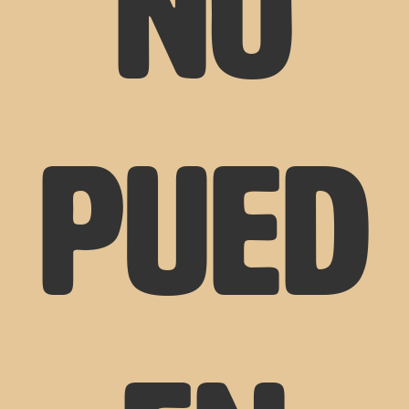
no
pued