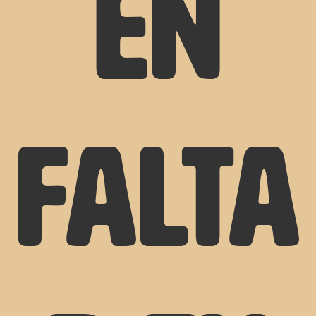
en
falta