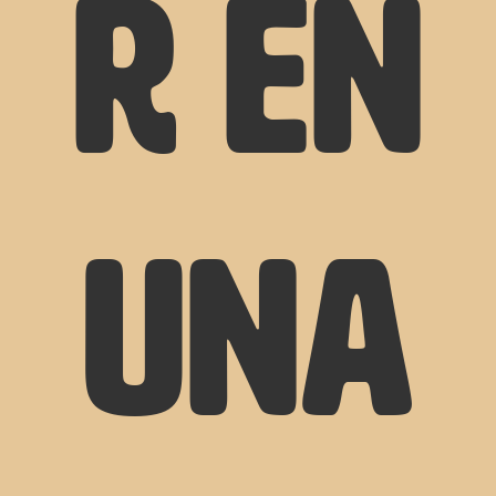
r en
una