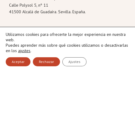
Calle Polysol 5, nº 11
41500 Alcalá de Guadaíra. Sevilla. España.
Utilizamos cookies para ofrecerte la mejor experiencia en nuestra
web.
Puedes aprender más sobre qué cookies utilizamos o desactivarlas
Tel: +34 955 630 103
en los
ajustes
.
Fax: +34 955 630 318
Aceptar
Rechazar
Ajustes
info@montealbor.com
Copyright © 2026 · Montealbor Alimentación ·
Política de privacidad
·
Aviso de cookies
·