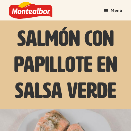
Saltar
Saltar
Menú
al
al
contenido
pie
Montealbor
Tradición
principal
de
Salmón con
atesorada
página
con
el
papillote en
tiempo
Salsa Verde