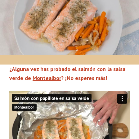
¿Alguna vez has probado el salmón con la salsa
verde de
Montealbor
? ¡No esperes más!