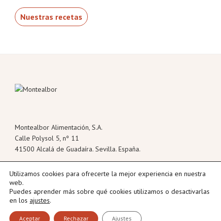
Nuestras recetas
Footer
Montealbor Alimentación, S.A.
Calle Polysol 5, nº 11
41500 Alcalá de Guadaíra. Sevilla. España.
Utilizamos cookies para ofrecerte la mejor experiencia en nuestra
web.
Puedes aprender más sobre qué cookies utilizamos o desactivarlas
en los
ajustes
.
Tel: +34 955 630 103
Aceptar
Rechazar
Ajustes