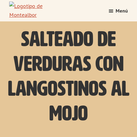
Saltar
Saltar
Menú
al
al
Montealbor
contenido
pie
Tradición
principal
de
Salteado de
atesorada
página
con
el
verduras con
tiempo
langostinos al
mojo