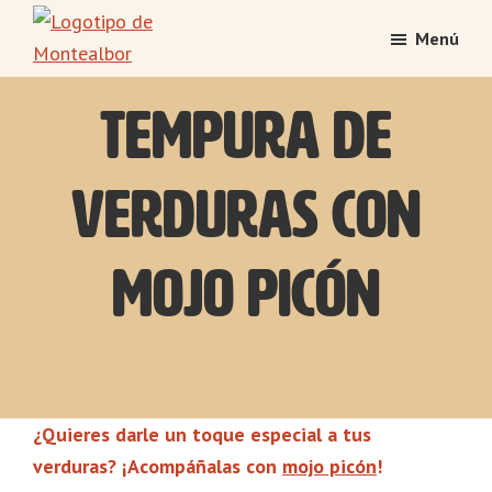
Saltar
Saltar
Menú
al
al
Montealbor
contenido
pie
Tradición
principal
de
Tempura de
atesorada
página
con
el
verduras con
tiempo
mojo picón
¿Quieres darle un toque especial a tus
verduras? ¡Acompáñalas con
mojo picón
!