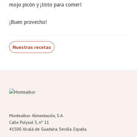
mojo picón y ¡listo para comer!
¡Buen provecho!
Nuestras recetas
Footer
Montealbor Alimentación, S.A.
Calle Polysol 5, nº 11
41500 Alcalá de Guadaíra. Sevilla. España.