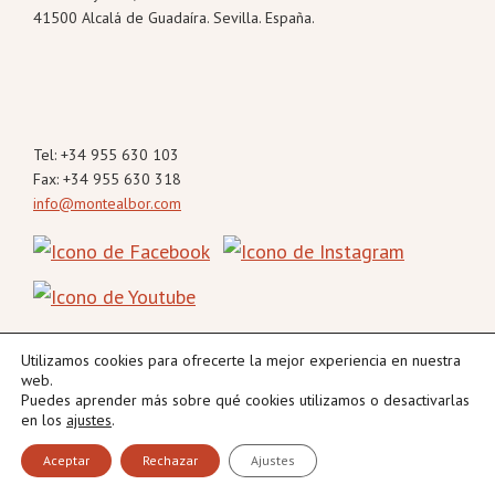
41500 Alcalá de Guadaíra. Sevilla. España.
Tel: +34 955 630 103
Fax: +34 955 630 318
info@montealbor.com
Utilizamos cookies para ofrecerte la mejor experiencia en nuestra
web.
Puedes aprender más sobre qué cookies utilizamos o desactivarlas
en los
ajustes
.
Copyright © 2026 · Montealbor Alimentación ·
Política de privacidad
·
Aviso de cookies
·
Aceptar
Rechazar
Ajustes