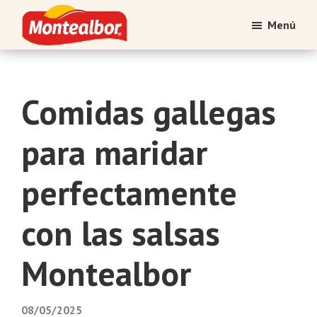
Saltar
Saltar
Menú
al
al
contenido
pie
Montealbor
Tradición
principal
de
atesorada
página
con
Comidas gallegas
el
tiempo
para maridar
perfectamente
con las salsas
Montealbor
08/05/2025