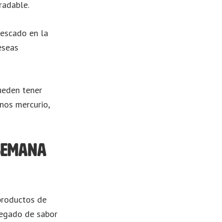
radable.
pescado en la
eseas
pueden tener
nos mercurio,
 Semana
productos de
 legado de sabor