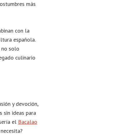
 costumbres más
mbinan con la
ltura española.
, no solo
legado culinario
sión y devoción,
 sin ideas para
sería el
Bacalao
 necesita?