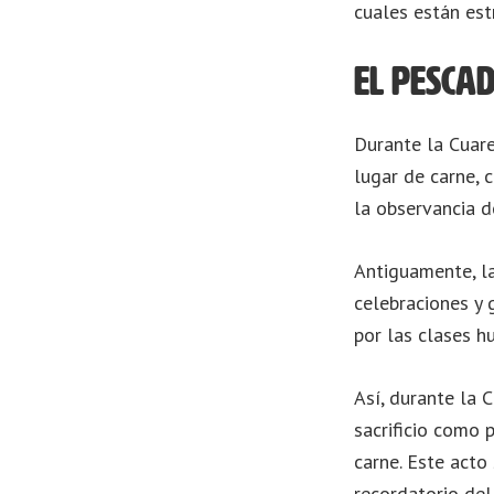
cuales están es
El pesca
Durante la Cuar
lugar de carne, 
la observancia de
Antiguamente, la
celebraciones y 
por las clases h
Así, durante la 
sacrificio como 
carne. Este acto
recordatorio del 