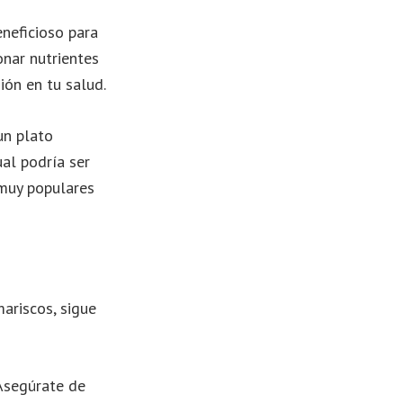
eneficioso para
onar nutrientes
ión en tu salud.
un plato
al podría ser
 muy populares
ariscos, sigue
 Asegúrate de