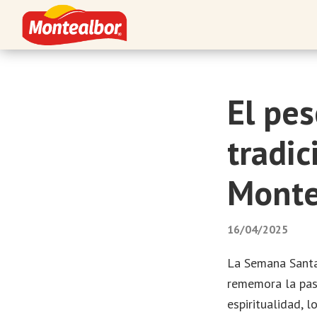
Saltar
Saltar
Saltar
a
al
al
la
contenido
pie
Montealbor
Tradición
navegación
principal
de
atesorada
principal
página
con
El pe
el
tiempo
tradic
Monte
16/04/2025
La Semana Santa 
rememora la pasi
espiritualidad, 