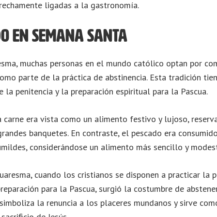
trechamente ligadas a la gastronomía.
do en Semana Santa
esma, muchas personas en el mundo católico optan por co
como parte de la práctica de abstinencia. Esta tradición tie
 la penitencia y la preparación espiritual para la Pascua.
 carne era vista como un alimento festivo y lujoso, reserv
grandes banquetes. En contraste, el pescado era consumid
umildes, considerándose un alimento más sencillo y modes
Cuaresma, cuando los cristianos se disponen a practicar la p
preparación para la Pascua, surgió la costumbre de absten
 simboliza la renuncia a los placeres mundanos y sirve com
sacrificio de Jesús.