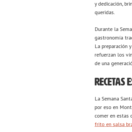
y dedicación, br
queridas.
Durante la Seman
gastronomía trad
La preparación y
refuerzan los ví
de una generació
Recetas 
La Semana Santa 
por eso en Monte
comer en estas c
frito en salsa br