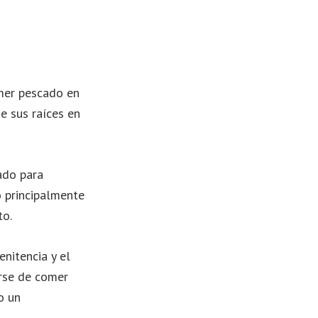
mer pescado en
ne sus raíces en
ado para
o principalmente
to.
enitencia y el
erse de comer
o un